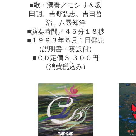
■歌・演奏／モシリ＆坂
田明、吉野弘志、吉田哲
治、八尋知洋
■演奏時間／４５分１８秒
■１９９３年６月１日発売
（説明書・英訳付）
■ＣＤ定価３,３００円
（消費税込み）