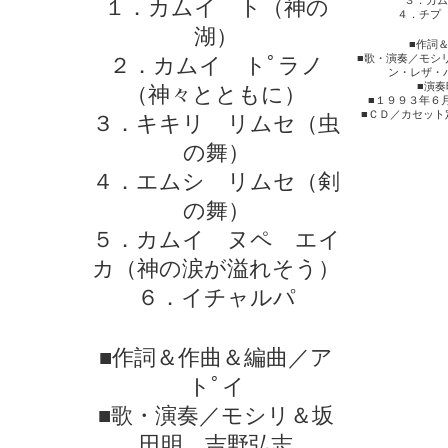
３．カム
１．カムイ ト（神の
４．チプ
湖）
■作詞
■歌・演奏／モシ
２．カムイ トﾟラノ
ン・レザ・
■演
（神々とともに）
■１９９３年６
■ＣＤ／カセット
３．キキリ リムセ（虫
の舞）
４．エムシ リムセ（剣
の舞）
５．カムイ ヌペ エイ
カ（神の涙が溢れそう）
６．イチャルパ
■作詞＆作曲＆編曲／ア
トﾟイ
■歌・演奏／モシリ＆坂
田明、吉野弘志