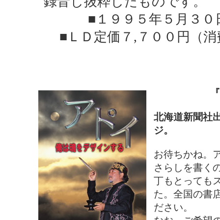
録音し抜粋したものです。
■１９９５年５月３０
■ＬＤ定価７,７００円（
『
北海道新聞社
ジ。
お待ちかね。
さらしを書く
丁もとっても
た。全国の書
ださい。