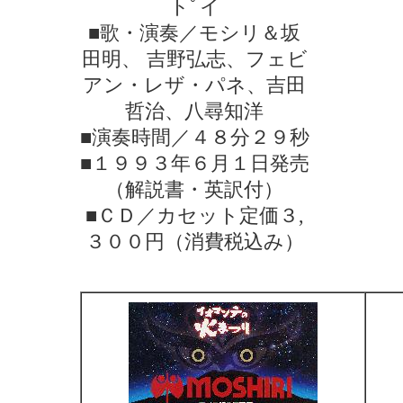
トﾟイ
■歌・演奏／モシリ＆坂
田明、 吉野弘志、フェビ
アン・レザ・パネ、吉田
哲治、八尋知洋
■演奏時間／４８分２９秒
■１９９３年６月１日発売
（解説書・英訳付）
■ＣＤ／カセット定価３,
３００円（消費税込み）