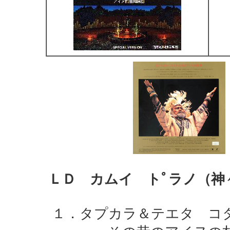
ＬＤ カムイ トﾟラノ（神
１．タプカラ＆テエタ コ