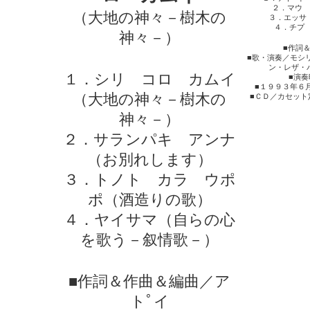
２．マウ 
（大地の神々－樹木の
３．エッサ
４．チプ
神々－）
■作詞
■歌・演奏／モシ
ン・レザ・
１．シリ コロ カムイ
■演
■１９９３年６
（大地の神々－樹木の
■ＣＤ／カセット
神々－）
２．サランパキ アンナ
（お別れします）
３．トノト カラ ウポ
ポ（酒造りの歌）
４．ヤイサマ（自らの心
を歌う－叙情歌－）
■作詞＆作曲＆編曲／ア
トﾟイ