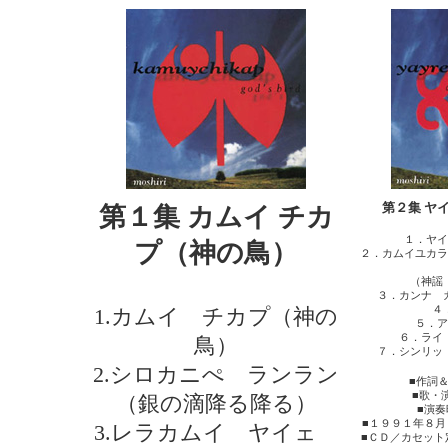
第２集 ヤ
第１集 カムイ チカ
１．ヤイ
プ（神の鳥）
２．カムイユカラ
（神謡
３．カンナ 
４
1.カムイ チカプ（神の
５．ア
６．ライ
鳥）
７．シンリッ
2.シロカニぺ ランラン
■作詞
■歌・
（銀の滴降る降る）
■演
■１９９１年８
3.レラカムイ ヤイェ
■ＣＤ／カセット