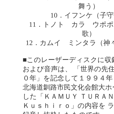
舞う）
10．イフンケ（子
11．トノト カラ ウポ
歌）
12．カムイ ミンタラ（神
■このレーザーディスクに収
および音声は、 「世界の先
０年」を記念して１９９４年
北海道釧路市民文化会館大ホ
した「ＫＡＭＵＹ ＴＵＲＡＮＯ
Ｋｕｓｈｉｒｏ」の内容を 