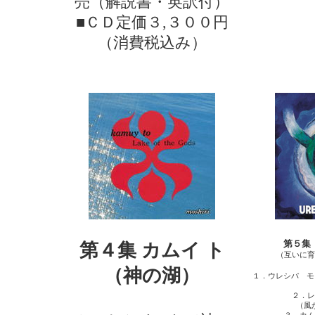
売（解説書・英訳付）
■ＣＤ定価３,３００円
（消費税込み）
第５集
第４集 カムイ ト
（互いに育
（神の湖）
１．ウレシパ モ
２．レ
（風