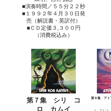
■演奏時間／５５分２２秒
■１９９２年４月３０日発
売（解説書・英訳付）
■ＣＤ定価３,３００円
（消費税込み）
第８集 アト
第７集 シリ コ
ロ カムイ
１．アトﾟイ