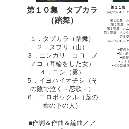
第１１集
第１０集 タプカラ
（あなたの心にそ
（踏舞）
第１楽章 カ
第２楽章 
第３楽章 カム
第４楽章 ペウタ
第５楽
１．タプカラ（踏舞）
（あなたの心にそ
２．ヌプリ（山）
■作詞
■歌・
３．ニンカリ コロ メ
■演
■１９
ノコ（耳輪をした女）
■ＣＤ定価
４．ニシ（雲）
５．イヨハイオチシ（そ
の陰で泣く－恋歌－）
６．コロポックル（蕗の
葉の下の人）
■作詞＆作曲＆編曲／ア