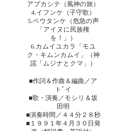
アプカシテ（風神の旅）
4.イフンケ（子守歌）
5.ペウタンケ（危急の声
「アイヌに民族権
を！」）
6.カムイユカラ「モユ
ク・キムンカムイ」（神
謡「ムジナとクマ」）
■作詞＆作曲＆編曲／ア
トﾟイ
■歌・演奏／モシリ＆坂
田明
■演奏時間／４４分２８秒
■１９９１年４月３０日発